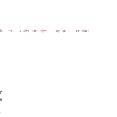
lecties
kattenspeeltjes
aquarel
contact
jn
ze
n.