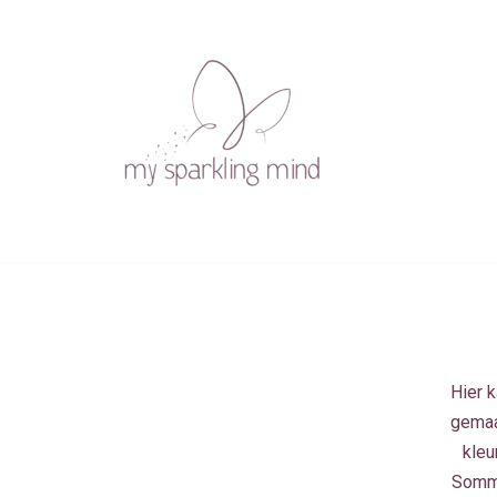
Ga
naar
de
inhoud
Hier k
gemaak
kleu
Sommi