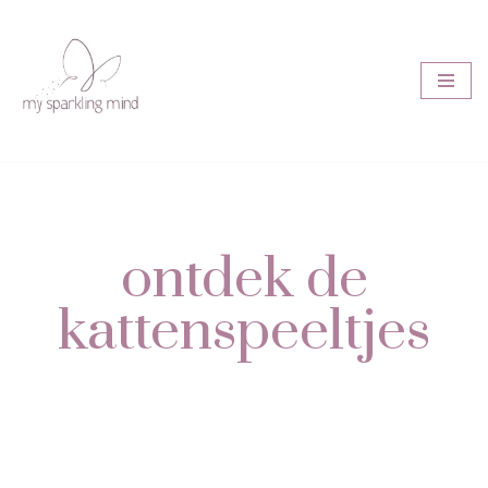
Ga
naar
de
inhoud
ontdek de
kattenspeeltjes